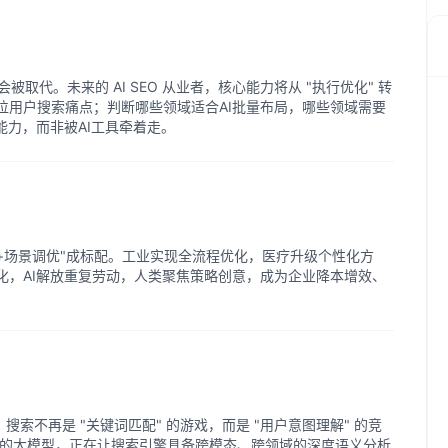
er"会被取代。未来的 AI SEO 从业者，核心能力将从 "执行优化" 转
速定位用户搜索痛点；判断哪些领域适合AI批量布局，哪些领域需要
能力，而非被AI工具牵着走。
库+场景调优"成标配。工业实现全流程优化，医疗升级个性化方
化，AI解放重复劳动，人类聚焦策略创意，成为企业降本增效、
，搜索不再是 "关键词匹配" 的游戏，而是 "用户意图理解" 的竞
为代表的大模型，正在让搜索引擎具备跨模态、跨领域的深度语义分析