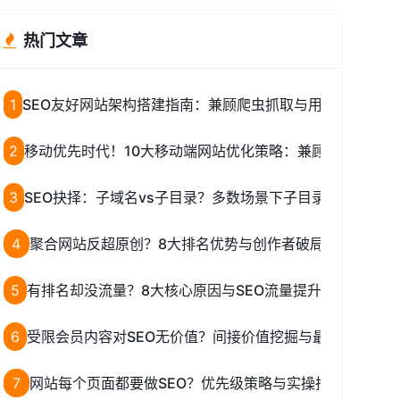
热门文章
1
SEO友好网站架构搭建指南：兼顾爬虫抓取与用户体验的10
2
移动优先时代！10大移动端网站优化策略：兼顾SEO与用户
3
SEO抉择：子域名vs子目录？多数场景下子目录更优的核心
4
聚合网站反超原创？8大排名优势与创作者破局策略
5
有排名却没流量？8大核心原因与SEO流量提升实操方案
6
受限会员内容对SEO无价值？间接价值挖掘与最大化策略
7
网站每个页面都要做SEO？优先级策略与实操指南