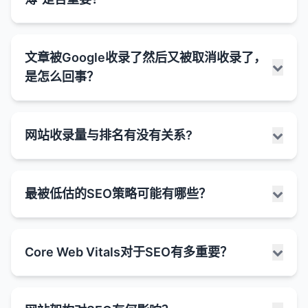
仅是字数。
字数与SEO的关系：
当SEO审计工具显示"文字少"或"内容单薄"的警告时，
深度和全面性
：较长的内容通常能够更深入、更全
文章被Google收录了然后又被取消收录了，
这通常意味着工具检测到页面上的文本内容不足以被
面地覆盖一个主题，这有助于满足用户的信息需
是怎么回事？
搜索引擎充分理解和评估。虽然这不一定是严重问
求，并向搜索引擎展示你对该主题的权威性。
题，但它确实可能影响页面的SEO表现。
关键词机会
：较长的内容提供了更多自然包含相关
为什么"文字少"或"内容单薄"可能是个问题：
关键词和语义变体的机会。
文章被Google收录后又被取消收录（也称为"去索
网站收录量与排名有没有关系?
引"或"降权"）是一个令人担忧的情况，但并不罕见。
用户停留时间
：高质量的长篇内容可能会增加用户
搜索引擎理解困难
：过少的文本使得搜索引擎难以
这可能由多种因素引起，从技术问题到内容质量问题
在页面上的停留时间，这是一个积极的用户信号。
理解页面的主题和相关性。
不等。
网站收录量（即被搜索引擎索引的页面数量）与排名
与排名的相关性
：一些研究表明，在搜索结果中排
关键词优化受限
：没有足够的文本，很难自然地包
最被低估的SEO策略可能有哪些？
可能的原因：
之间存在一定的关系，但这种关系并不是简单的线性
名靠前的页面平均字数较多（通常在1500字以
含目标关键词和相关术语。
关系。高收录量本身并不能保证高排名，反之亦然。
上），尤其是对于信息型和商业调查型查询。
用户价值不足
：单薄的内容可能无法充分满足用户
1. 技术问题
的信息需求。
收录量与排名的关系：
为什么字数不是唯一重要的因素：
在SEO领域，许多注意力都集中在热门策略上，如内
robots.txt 更改
：网站的robots.txt文件可能被更
Core Web Vitals对于SEO有多重要？
容创作、关键词优化和外链建设。然而，一些不太被
竞争劣势
：与内容更丰富的竞争对手相比，内容单
新，阻止了Google爬行该页面。
间接关系
：通常情况下，较大的网站（拥有更多页
内容质量
：1000字的高质量、有价值内容远胜于
关注但同样有效的策略往往被低估。以下是一些可能
薄的页面可能处于劣势。
面）可能有更多的收录量，并且可能在更多的关键
5000字的低质量、重复内容。
noindex 标签
：页面可能被添加了noindex标签，
被低估的SEO策略：
词上获得排名。但这并不意味着每个额外的收录页
Core Web Vitals（核心网页指标）是Google在
可能被视为低质量
：极端单薄的内容可能被搜索引
指示Google不要索引该页面。
内容相关性
：内容必须与用户的搜索意图和关键词