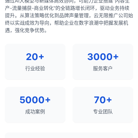
确保它们遵守版权规定并正确归因。
通过AI大模型与新媒体高效协同，可助力企业搭建"内容生
品页面、热门内容页面）应该进行全面优化，而次要
避免链式重定向（A → B → C），尽量直接重定向
使用自适应视频播放器，确保视频在所有设备上都
引起的，包括排名位置不佳、搜索量低、标题和描述
在Google Search Console和其他搜索引擎工具中
助搜索引擎更好地理解页面内容，并可能使搜索结果
只标记页面上实际存在的内容。
总结和建议：
产-流量捕获-商业转化"的全链路增长闭环，驱动业务持续
页面（如联系页面、隐私政策页面）只需要基本的优
（A → C）。
考虑合作
点击率
：SERPs中的位置和展示方式直接影响点击
：与聚合网站建立合作关系，确保你的内
能正常播放。
不够吸引人、缺乏丰富片段、搜索意图不匹配等。通
提交网站地图。
显示丰富片段，提高点击率和转化率。正确实施结构
确保数据准确且与页面内容一致。
提升。从算法策略优化到品牌声量管理，云无限推广公司始
化。所有页面都应该进行基本的技术SEO和用户体验
容以有利的方式呈现并正确归因。
率。
过系统地分析这些因素并采取相应的优化措施，可以
对于大多数网站，
在网站迁移后，保持301重定向至少1年，以确保搜
子目录通常是更好的SEO选择
，
化数据可以为网站带来明显的竞争优势，特别是在竞
考虑使用缩略图代替自动播放视频，减少带宽使
考虑为不同类型的内容创建专用的网站地图（如文
终以实战成效为导向，帮助企业在数字浪潮中把握发展机
优化，以确保网站的整体健康和性能。
避免使用误导性或不准确的标记。
有效提高有机流量。重要的是不仅要关注排名，还要
因为它们可以共享主域名的权威性，集中链接
索引擎有足够的时间更新索引。
争激烈的行业。
用。
章、产品、图片等）。
可见度
：在SERPs中占据多个位置（如有机结果、
总结来说，聚合网站在Google上的表现有时优于原始
遇，强化竞争优势。
关注点击率和用户体验，以最大限度地发挥SEO的价
equity，并简化网站管理。
测试和验证
：
知识面板、图片结果等）可以提高品牌可见度。
提供视频控件，允许用户控制播放体验。
定期更新网站地图，反映网站内容的变化。
来源，主要是因为它们提供了更好的用户体验、更强
更新内部链接，指向新URL，而不是依赖重定向。
值。
使用Google的结构化数据测试工具验证标记。
的权威性、更好的内容组织和更多的资源投入。对于
只有在内容差异很大、针对不同的目标受众、代表
用户体验
：SERPs的结构和内容直接影响用户体验
监控重定向状态，确保它们正常工作。
7. 避免使用弹出窗口和插页式广告
6. 使用规范化标签处理重复内容
原始内容创作者来说，应对这一挑战的最佳策略是专
不同的品牌或有特殊的技术需求时，才考虑使用子
在Google Search Console中监控结构化数据
和转化率。
20+
3000+
在Google Search Console中提交地址更改，通知
弹出窗口和插页式广告在移动设备上可能会严重影
使用canonical标签指定页面的首选版本，处理重
注于创建独特价值、改善用户体验、加强品牌建设和
域名。
报告。
竞争分析
：分析SERPs可以帮助了解竞争对手的策
搜索引擎网站已迁移。
响用户体验。
复内容问题。
建立权威性。虽然聚合网站可能在某些情况下表现更
无论选择哪种方式，都应确保：
略和表现。
行业经验
服务客户
总结来说，丰富片段是增强搜索结果的有效方式，可
好，但高质量的原创内容仍然是长期SEO成功的基
如果必须使用弹出窗口，请确保它们易于关闭，并
确保每个页面只有一个规范URL，避免规范标签
301重定向与其他重定向类型的区别：
内容高质量且与目标受众相关。
以提高点击率、提供更多信息并增加搜索可见性。通
础。
如何优化SERPs表现：
且不会覆盖主要内容。
链。
过正确实施结构化数据，网站所有者可以为用户提供
302重定向
网站结构清晰且易于导航。
：临时重定向，告诉搜索引擎资源只是
正确处理HTTP/HTTPS和www/non-www版本的
优化有机搜索排名，争取前10位的位置。
更好的搜索体验，同时获得潜在的SEO优势。虽然丰
暂时移动，不应将链接权益转移到新URL。
8. 测试和监控移动端性能
实施了良好的内部链接策略。
URL。
5000+
70+
富片段不直接影响排名，但它们可以显著提高搜索结
实施结构化数据，获取丰富片段。
307重定向
技术SEO基础扎实（如页面速度、移动友好性
：与302类似，但要求客户端保持请求
使用Google的Mobile-Friendly Test工具测试网站
果的吸引力和实用性。
7. 优化404页面
方法不变。
等）。
的移动友好性。
优化内容以获取特色摘要。
成功案例
专业团队
使用PageSpeed Insights和Core Web Vitals评估
创建自定义404页面，提供有用的信息和导航选
308重定向
：与301类似，但要求客户端保持请求
优化标题标签和元描述，提高点击率。
最终，子域名与子目录的选择应该基于对业务需求、
和监控页面性能。
项。
方法不变。
内容组织和SEO影响的综合评估。在大多数情况下，
管理本地搜索存在，优化Google我的商家信息。
在实际移动设备上测试网站，而不仅仅依赖模拟
在404页面上添加搜索功能和重要页面的链接。
子目录提供了更好的SEO价值和更简单的管理，但在
元刷新
：通过HTML元标签实现的重定向，不如服