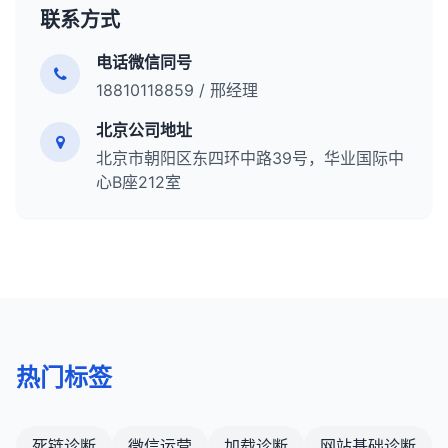
优化图片和视频，提高在多媒体结果中的可见度。
器。
特定情况下，子域名可能是更合适的选择。
监控并修复破损链接，减少404错误的发生。
联系方式
务器端重定向对SEO友好。
监控和管理知识面板信息。
定期监控移动端用户行为数据，如跳出率、停留时
总结来说，301重定向是一种重要的技术，用于在
8. 实施响应式设计
电话微信同号
间和转化率。
总结来说，SERPs是搜索引擎用户体验的核心，也是
URL更改时维护用户体验和保留SEO价值。正确使用
使用响应式设计确保网站在所有设备上都能提供良
18810118859 / 邢经理
SEO的主要战场。了解SERPs的结构和组成部分，以
301重定向可以确保网站迁移、URL结构更改或内容
9. 优化本地搜索体验
好的体验。
及如何优化网站在SERPs中的表现，对于提高有机流
合并不会对有机搜索流量产生负面影响。了解何时以
北京公司地址
对于本地企业，确保联系信息、营业时间时间和地
这对于移动优先索引尤为重要。
量和实现业务目标至关重要。随着搜索引擎算法的不
及如何使用301重定向是每个SEO专业人员必备的技
北京市朝阳区东四环中路39号，华业国际中
址在移动设备上清晰可见。
断发展，SERPs的结构也在不断演变，SEO专业人员
能。
9. 优化网站速度和性能
心B座212室
添加地图和方向功能，方便用户找到实体店。
需要持续关注这些变化并调整他们的策略。
优化页面加载速度，包括压缩图片、使用浏览器缓
优化Google我的商家列表，提高本地搜索可见
存、启用GZIP压缩等。
度。
确保网站架构不会导致不必要的重定向或额外的
10. 考虑渐进渐进式Web应用（PWA）
HTTP请求。
PWA结合了网站和移动应用的最佳特性，提供类似
10. 考虑用户体验和可访问性
应用的体验。
网站架构不仅要对搜索引擎友好，还要对用户友
它们可以离线工作，加载速度快，并可以添加到用
热门标签
好。
户的主屏幕。
确保网站符合WCAG可访问性标准，使所有用户都
PWA可以显著改善移动端用户体验和参与度。
能轻松访问内容。
死链诊断
微信运营
加载诊断
网站基础诊断