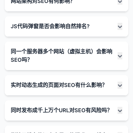
网站架构对SEO有何影响？
面都会直接提高排名。
2020年推出的一组用户体验相关的指标，旨在衡量网
擎视为低质量或"稀薄"的内容。
1. 内部链接优化
页面不可访问
：页面可能返回错误状态码（如
高度相关。
页的加载速度、交互性和视觉稳定性。自2021年5月
404、500等）。
内容质量是关键
：收录量的质量比数量更重要。一
合理的内部链接结构可以帮助搜索引擎更好地理解
哪些页面可能自然地内容较少：
内容结构
：良好的内容结构（如标题层级、列表、
起，Core Web Vitals正式成为Google搜索排名的重
个拥有100个高质量、相关页面的网站可能比一个
重定向问题
：页面可能被错误地重定向到另一个页
网站架构和页面重要性。
网站架构是指网站的组织结构和页面之间的关系，它
段落分隔）比单纯的字数更重要。
要因素。
联系页面
：主要包含联系信息，不需要大量文本。
JS代码弹窗是否会影响自然排名?
拥有1000个低质量页面的网站获得更好的整体排
面。
对SEO有深远的影响。一个良好的网站架构可以帮助
内部链接可以分配页面权重，提高重要页面的排名
用户体验
：冗长、杂乱的内容可能会导致用户体验
名。
产品页面
：特别是以图片为主的产品（如服装、家
Core Web Vitals包含三个关键指标：
搜索引擎更有效地爬行和索引网站内容，同时也能改
网站迁移
：网站迁移过程中可能出现问题，导致页
潜力。
下降，增加跳出率。
具等）。
善用户体验。
面暂时无法访问。
关键词覆盖
：更多的收录页面可以让网站覆盖更多
良好的内部链接可以改善用户体验，增加页面浏览
LCP (Largest Contentful Paint)
：最大内容绘
JavaScript代码弹窗（如订阅表单、通知、Cookie同
搜索意图
：不同的搜索意图需要不同长度的内容。
的关键词，特别是长尾关键词，从而获得更多的有
登录/注册页面
：主要功能是表单，文本内容有
JavaScript 渲染问题
：如果页面内容主要通过
同一个服务器多个网站（虚拟主机）会影响
量和停留时间。
制，衡量页面加载速度。理想情况下，LCP应在
网站架构对SEO的主要影响：
意书等）是否会影响自然排名，取决于多种因素，包
例如，"如何煮鸡蛋"可能只需要简短的说明，
机流量。
限。
JavaScript加载，Google可能无法正确渲染和索
SEO吗？
2.5秒以内。
括弹窗的类型、大小、出现时机和用户体验。Google
而"SEO完整指南"则需要更详细的长篇内容。
2. 内容更新和刷新
1. 爬行效率
引内容。
网站权威性
：较大的网站（通常有更多的收录页
感谢页面
：用户完成操作后的确认页面。
一直强调用户体验的重要性，因此设计不当的弹窗可
FID (First Input Delay)
：首次输入延迟，衡量页
最佳实践：
更新现有内容比创建全新内容通常更具成本效益。
面）可能被视为更权威，这可能间接有助于提高排
清晰的网站架构帮助搜索引擎爬虫更有效地浏览网
能会对排名产生负面影响。
图片画廊
面交互性。理想情况下，FID应在100毫秒以内。
：以视觉内容为主的页面。
2. 内容问题
在同一个服务器或IP地址上托管多个网站（通常称为
名。
刷新过时的内容可以恢复或提高其排名。
站。
关注质量而非数量
：创建能够真正帮助用户解决问
实时动态生成的页面对SEO有什么影响？
弹窗可能影响排名的方式：
CLS (Cumulative Layout Shift)
：累积布局偏
内容质量低
：Google可能认为内容质量不高，缺
虚拟主机）是否会影响SEO，这是一个常见的问题。
如何处理"文字少"或"内容单薄"的问题：
添加新信息、数据或案例研究可以增加内容的深度
合理的内部链接结构确保爬虫能够发现和访问所有
内部链接结构
：良好的内部链接结构可以帮助搜索
题或获取信息的内容。
移，衡量页面的视觉稳定性。理想情况下，CLS应
乏原创性或价值。
总的来说，在大多数情况下，共享IP地址本身不会对
用户体验因素
：
和价值。
重要页面。
引擎发现和索引更多页面，同时也有助于分配页面
评估页面目的
：首先确定页面的主要目的和目标受
根据主题和意图调整长度
：为每个主题提供适当深
小于0.1。
SEO产生负面影响，特别是如果这些网站都是合法
重复内容
：页面内容可能与网站内部或其他网站的
权重，可能影响排名。
过于频繁或侵入性的弹窗可能导致用户体验下
实时动态生成的页面（如使用JavaScript框架构建的
众。
扁平化的网站架构（重要页面距离首页不超过3次
度的覆盖，而不是人为地增加字数。
3. 用户体验优化
的、高质量的网站。
内容重复。
同时发布成千上万个URL对SEO有风险吗？
Core Web Vitals对于SEO的重要性：
降。
单页应用SPA、AJAX加载内容或根据用户输入实时生
点击）有助于确保重要页面被频繁爬行。
添加有价值的内容
：在适当的情况下，添加更多有
为什么高收录量不一定带来高排名：
优化内容结构
：使用标题、小标题、列表、图表等
内容被修改
：页面内容可能被大幅修改，导致
页面加载速度、移动友好性和导航结构等用户体验
为什么共享IP地址通常不会影响SEO：
成的内容）对SEO的影响取决于多种因素，特别是内
这可能导致更高的跳出率和更短的停留时间，这
价值、相关的文本内容。
排名因素
：Core Web Vitals是Google官方确认的
元素使内容更易于阅读和理解。
2. 索引覆盖率
Google重新评估并决定不索引。
因素对SEO越来越重要。
内容质量差
：如果大多数收录页面是低质量、重复
容的可访问性和搜索引擎的渲染能力。
些用户信号可能间接影响排名。
排名因素，直接影响搜索结果中的排名。
IP地址不是排名因素
：Google等搜索引擎不会仅
同时发布成千上万个URL（例如通过程序化SEO、大
优化现有内容
：确保现有内容是高质量、简洁且信
内容相关性差
：内容可能与网站主题或用户搜索意