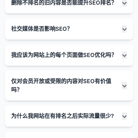
或无价值的内容，它们可能不会获得良好的排名。
确保内容完整
良好的用户体验可以提高用户参与度指标（如停留
：覆盖主题的所有重要方面，提供全
良好的网站架构有助于确保更多有价值的页面被搜
删除不排名的旧内容是否能提升SEO排名？
内容可访问性
：
仅因为网站共享IP地址而对其进行惩罚。
实时动态生成页面可能面临的SEO挑战：
规模内容生成或网站迁移）确实存在一定的SEO风
息丰富的。
用户体验
：良好的Core Web Vitals分数意味着更
图相关性不高。
面的信息。
时间、跳出率），这些指标可能影响排名。
索引擎索引。
关键词 cannibalization
：过多针对相同关键词的
险，特别是如果处理不当。搜索引擎算法旨在识别和
如果弹窗阻止用户访问主要内容，可能会被视
好的用户体验，这可以提高用户参与度指标（如停
共享IP是常态
：大多数小型和中型网站都使用虚拟
使用结构化数据
内容可访问性
：
：对于内容较少的页面（如产品页
内容违规
：内容可能违反了Google的内容政策
改善用户体验可以直接提高转化率，即使排名没有
合理的导航和内部链接可以引导爬虫发现深层页
页面可能导致内部竞争，降低整体排名。
避免填充内容
：不要为了增加字数而添加无关或重
惩罚试图操纵排名的行为，而突然大量增加URL可能
为"干扰性插页"。
留时间、跳出率），间接影响排名。
主机，共享IP地址是行业常态。
面），使用结构化数据帮助搜索引擎理解页面内
（如垃圾内容、误导性内容等）。
删除不排名的旧内容是否能提升SEO排名，这取决于
变化。
传统的搜索引擎爬虫主要解析HTML内容，如果
面。
复的信息。
被视为可疑活动。
技术问题
：即使页面被收录，如果存在技术问题
Google在2017年推出的"干扰性插页"更新专门
社交媒体是否影响SEO？
容。
竞争优势
：优化Core Web Vitals可以为你提供相
多种因素，包括内容的质量、数量、与网站主题的相
内容质量更重要
：搜索引擎更关注网站内容的质
内容是通过JavaScript动态加载的，可能无法
清晰的分类和组织可以帮助搜索引擎理解网站的主
（如页面速度慢、移动友好性差等），也可能影响
3. 算法更新
针对这种情况，可能会对使用过度侵入性弹窗的
总结来说，虽然较长的内容在某些情况下可能对SEO
4. 结构化数据标记
对于竞争对手的优势，特别是在竞争激烈的行业。
潜在的风险：
关性以及删除后的处理方式。在某些情况下，删除不
量、相关性和用户体验，而不是IP地址。
被正确抓取和索引。
添加相关多媒体
：在适当的情况下，添加高质量的
题和内容结构。
排名。
网站进行惩罚。
有益，但它不应被视为目标本身。更重要的是创建高
Google的算法更新可能导致某些类型的内容排名
排名的旧内容可能有助于提升SEO排名，但在其他情
结构化数据可以帮助搜索引擎更好地理解页面内
图片、视频、图表等多媒体内容。
移动优先
虽然Google现在可以渲染JavaScript，但这个
：随着移动搜索的增长，良好的移动用户
技术隔离
：现代虚拟主机技术提供了良好的隔离，
爬行预算问题
：
社交媒体与SEO之间的关系是一个复杂且经常被讨论
质量、相关、结构良好的内容，能够全面满足用户需
缺乏外部链接
：没有足够的高质量外部链接，即使
3. 页面权重分配
下降或被去索引。
况下可能没有明显效果或甚至产生负面影响。
移动体验
：
容。
我应该为网站上的每个页面做SEO优化吗？
体验变得越来越重要，Core Web Vitals是衡量这
过程可能不如直接解析HTML高效。
一个网站的问题通常不会影响同一服务器上的其他
的话题。虽然社交媒体信号（如点赞、分享、评论）
优化元标签
：确保标题标签和元描述准确且包含目
搜索引擎为每个网站分配有限的爬行预算（即它
求。字数应该是内容自然发展的结果，而不是刻意追
有很多收录页面，也可能难以获得良好的排名。
主要更新（如Panda、Penguin等）通常会引起更
在移动设备上，弹窗更容易造成用户体验问题。
它可以使搜索结果显示丰富片段（如星级评分、价
一点的关键指标。
网站架构影响页面之间的权重分配。
网站。
删除不排名的旧内容可能有助于提升SEO的情况：
本身不是直接的排名因素，但社交媒体确实可以通过
标关键词。
索引问题
：
们愿意花费在爬行网站上的资源）。
求的目标。
明显的变化。
用户信号差
：如果用户对网站内容不感兴趣（如高
格、事件信息等），提高点击率。
Google的移动优先索引意味着移动体验对排名
靠近首页的页面通常获得更多的内部链接和权重。
多种间接方式影响SEO和有机搜索性能。
未来趋势
：Google越来越重视用户体验，Core
动态生成的内容可能不会被编入索引，特别是如
突然增加大量URL可能导致搜索引擎无法有效地
可能影响SEO的情况：
考虑合并页面
：如果多个页面内容都很单薄且主题
消除低质量内容
：
是否应该为网站上的每个页面做SEO优化，这取决于
跳出率、短停留时间），即使有很多收录页面，排
的影响更大。
结构化数据对于特定类型的内容（如产品、食谱、
Web Vitals可能会在未来变得更加重要。
合理的内部链接策略可以帮助重要页面获得更多的
果它是在用户交互后才加载的。
4. 手动操作
仅对会员开放或受限的内容对SEO有价值
爬行和索引所有页面。
相关，可以考虑将它们合并为一个内容更丰富的页
社交媒体如何间接影响SEO：
多种因素，包括页面的目的、重要性、目标受众和资
名也可能受到影响。
删除低质量、过时或重复的内容可以提高网站的
事件等）特别有价值。
服务器上有垃圾网站
：
权重。
页面性能
：
面。
无限滚动等动态加载机制可能导致部分内容无法
吗？
重要页面可能无法获得足够的爬行资源。
如何优化Core Web Vitals：
源可用性。虽然理论上为每个页面做SEO优化是理想
网站可能受到了Google的手动操作惩罚。
整体质量信号。
如果服务器上有大量垃圾网站、作弊网站或被惩
优化收录量和排名的策略：
1. 增加品牌曝光和流量
过多或复杂的JavaScript弹窗可能会影响页面
被完整索引。
5. 长尾关键词优化
的，但在实践中，通常更有效的策略是根据页面的价
使用内部链接
：通过内部链接将内容单薄的页面与
4. 用户体验和参与度
这种情况通常会在Google Search Console中收到
内容质量问题
：
搜索引擎可能会将更多的信任和权威性分配给内
罚的网站，可能会对同一IP上的其他网站产生负
优化LCP
：
加载速度。
社交媒体可以增加品牌曝光，吸引更多用户访问网
值和潜力分配SEO资源。
关注内容质量
：创建高质量、原创、有价值的内
网站上其他内容丰富的页面连接起来。
页面速度
：
通知。
容质量更高的网站。
长尾关键词通常竞争度较低，更容易排名。
大规模生成的内容往往质量较低或缺乏独特价
面影响。
良好的网站架构提高用户体验，减少跳出率，增加
压缩和优化图片
仅对会员开放或受限的内容（如付费订阅内容、登录
页面速度是Core Web Vitals的一部分，直接影
站。
容，满足用户需求。
复杂的JavaScript应用可能加载较慢，影响用
值。
为什么我网站在有排名之后实际流量很少?
它们通常具有更高的转化率，因为搜索意图更明
应该优先优化的页面：
停留时间。
改善爬行效率
：
这被称为"坏邻居效应"（bad neighborhood
总结来说，"文字少"或"内容单薄"的警告应该被视为一
后才能访问的内容）对SEO的价值是有限的，因为搜
使用CDN（内容分发网络）
5. 链接问题
响排名。
增加的流量可能导致更好的用户信号（如停留时
户体验和Core Web Vitals。
内容差异化
：确保每个页面都有独特的价值和主
确。
这可能导致搜索引擎将这些页面视为低质量内
effect）。
个需要评估的信号，而不是一个必须立即解决的严重
索引擎爬虫通常无法访问这些内容。然而，这类内容
清晰的导航帮助用户快速找到所需信息。
删除大量不排名的页面可以减少网站的总页面
首页
优化服务器响应时间
：
间、页面浏览量），这些信号可能间接影响排名。
页面可能失去了重要的内部或外部链接。
可能不会对排名产生负面影响的弹窗类型：
题，避免重复内容。
页面速度是直接的排名因素。
容，影响整体网站的排名。
针对长尾关键词的内容可以累积大量有价值的有机
问题。关键是确保每个页面都能有效地实现其目的，
仍然可以通过多种间接方式为网站的整体SEO策略做
数，提高搜索引擎的爬行效率。
良好的用户体验信号（如低跳出率、高停留时间）
服务器性能问题
：
启用浏览器缓存
首页通常是网站上最重要的页面，应该进行全面
网站在关键词排名之后实际流量很少是一个常见的问
页面可能获得了大量低质量或 spammy 的链接。