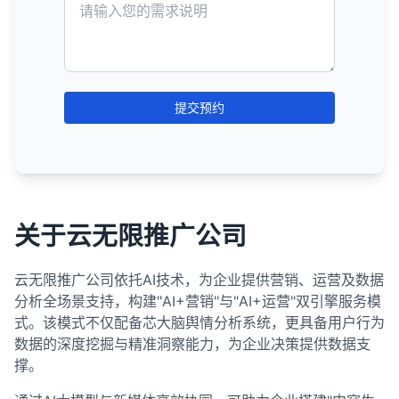
对有价值的页面使用301重定向到相关页面。
使用描述性的导航标签，避免使用模糊的术语
取、索引和排名。随着搜索引擎技术的不断发展，它
利用社会分享
：
本地搜索结果
：
用户可能会对子域名和主域名之间的关系感到困
提高排名
更高的点击率。
：继续优化内容和链接，争取更高的排名
可以通过多种间接方式支持SEO努力，包括增加品牌
度地降低这些风险。关键是关注用户价值和搜索引擎
由于提供了更好的用户体验，聚合网站可能获得更
本。
提供清晰的号召性用语。
如"点击这里"。
们对动态内容的处理能力也在不断提高，但采用最佳
Microdata
：
惑。
允许会员在社交媒体上分享受限内容的预览或价
对无价值的页面使用410 Gone状态码。
位置。
针对本地查询显示的结果，如"附近的咖啡店"。
曝光、促进内容分发、帮助获得自然链接、建立品牌
指南，而不是单纯追求页面数量。
4. 优化移动端内容
提供更多信息
：用户可以在点击前获得更多相关信
好的用户信号，如更低的跳出率、更长的停留时间
实践仍然是确保良好SEO表现的关键。
考虑添加面包屑导航，帮助用户了解当前位置并轻
如何实施301重定向：
值主张。
将标记直接嵌入到HTML元素中。
SEO资源分配策略：
这可能影响品牌认知和用户体验。
扩大关键词覆盖
：针对更多相关关键词进行优化，
权威性和提供额外的搜索可见性。将社交媒体纳入整
通常包含地图和本地企业列表。
更新内部链接，将指向已删除页面的链接重新指向
息，帮助他们做出更明智的决定。
等。
保持内容简洁，避免过长的段落和复杂的句子结
松返回上级页面。
这可以增加品牌曝光，并可能带来外部链接。
特别是中等搜索量的关键词。
体数字营销策略，可以对有机搜索性能产生积极影
RDFa
：
相关页面。
通过服务器配置文件
：
这些信号可能间接影响排名。
图片和视频结果
：
何时考虑使用子域名：
优先级排序
：根据页面的重要性、流量潜力和转化
构。
增加搜索可见性
：丰富片段通常比标准结果占据更
确保导航在移动设备上也易于使用。
响。
优化标题标签和元描述
：创建吸引人、包含价值主
使用HTML属性来提供结构化数据。
价值对页面进行优先级排序。
Apache服务器：使用.htaccess文件
总结来说，仅对会员开放或受限的内容对SEO的直接
更新XML网站地图，移除已删除的页面。
多空间，提高了在搜索结果中的可见度。
显示与查询相关的图片或视频。
提交预约
使用简短的标题和小标题，提高可读性。
内容差异很大
：当内容与主网站的主题差异很大
原始内容创作者如何应对
张的标题和描述。
价值有限，因为搜索引擎无法访问和索引这些内容。
不如JSON-LD和Microdata常用。
4. 实施有效的内部链接策略
Nginx服务器：修改nginx.conf文件
可能以网格形式显示在有机搜索结果中或有专门
资源集中
：将大部分SEO资源集中在高优先级页面
将重要信息放在页面顶部，减少滚动需求。
通过Google Search Console请求移除已删除页面
竞争优势
：在竞争激烈的搜索结果中，丰富片段可
时，子域名可能是更好的选择。
实施结构化数据
：添加结构化数据标记，获取丰富
创建独特价值
：提供聚合网站无法轻易复制的独特
然而，通过创建内容预览、优化登录页面、开发配套
的标签页。
上。
的索引。
以帮助你的结果脱颖而出。
在相关内容之间创建有意义的内部链接，帮助搜索
通过CMS插件
：
实施结构化数据的最佳实践：
使用项目符号和编号列表，使内容更易于扫描。
不同的目标受众
：当内容针对完全不同的目标受众
片段。
内容和视角。
的公开内容和正确处理索引，网站所有者可以最大限
引擎理解内容关系。
新闻结果
：
批量优化
许多CMS系统提供重定向插件，可以轻松设置
：对于相似的页面（如产品列表页），考
潜在的排名提升
：虽然丰富片段本身不直接影响排
时。
总结来说，删除不排名的旧内容在某些情况下可能有
度地发挥受限内容的间接SEO价值。重要的是将受限
使用推荐的JSON-LD格式。
匹配搜索意图
：确保页面内容与用户搜索意图高度
优化用户体验
：改善网站的用户体验，包括页面加
5. 优化表单和互动元素
使用描述性的锚文本，包含相关关键词但避免过度
虑使用模板和批量优化技术。
301重定向。
名，但提高的点击率和用户参与度可能间接有助于
显示与查询相关的新闻文章。
助于提升SEO排名，特别是当这些内容是低质量、过
内容视为整体内容策略的一部分，而不是孤立的SEO
匹配。
载速度、导航和内容结构。
不同的品牌
：当子域名代表不同的品牌或产品线
只标记页面上实际存在的内容。
简化表单，减少必填字段数量。
优化。
排名。
关于云无限推广公司
时或重复的。然而，在删除任何内容之前，应该进行
通常有专门的"新闻"标签页。
定期审核
通过编程语言
：定期审核页面性能，调整SEO策略和资
：
资产。
时。
改善用户体验
：优化页面加载速度、移动友好性和
加强品牌建设
：投资品牌建设，提高品牌知名度和
确保结构化数据准确反映页面内容。
使用适合移动设备的输入类型（如数字、日期
确保重要页面获得更多的内部链接，传递更多的链
全面评估，考虑内容的价值、流量、链接和对网站整
源分配。
使用PHP、ASP等编程语言设置HTTP头
如何实现丰富片段：
内容可读性。
信任度。
相关搜索
：
技术隔离需求
：当需要技术隔离（如不同的服务
等）。
接权重。
体的影响。在许多情况下，更新和改进内容可能比删
使用结构化数据测试工具验证实施。
云无限推广公司依托AI技术，为企业提供营销、运营及数据
自动化工具
：使用SEO工具自动化某些优化任务，
建立品牌认知度
：通过内容营销、社交媒体等渠道
实施结构化数据
位于搜索结果底部的相关查询列表。
：使用结构化数据标记，获取丰富
器、不同的技术栈）时。
301重定向的最佳实践：
使用结构化数据
：
确保按钮和可点击元素足够大（至少48x48像
除它更有价值。如果决定删除内容，务必正确处理重
避免创建孤立页面（没有任何内部链接指向的页
分析全场景支持，构建"AI+营销"与"AI+运营"双引擎服务模
提高效率。
监控Google Search Console中的结构化数据报
提高品牌知名度。
片段。
帮助用户细化或扩展他们的搜索。
国际网站
：对于多语言或多地区的网站，有时会使
素），便于触摸操作。
定向和内部链接，以最大限度地减少负面影响。
面）。
在页面中添加结构化数据标记（如JSON-LD、
式。该模式不仅配备芯大脑舆情分析系统，更具备用户行为
确保重定向到相关内容，避免将所有页面重定向到
告。
分析和测试
：使用A/B测试不同的标题和描述，分
建立权威性
：通过高质量内容和链接建设建立行业
总结来说，虽然理想情况下应该为网站上的每个页面
用子域名（如uk.example.com）。
Microdata或RDFa）。
增加元素之间的间距，减少误误触可能性。
SERPs对SEO的重要性：
数据的深度挖掘与精准洞察能力，为企业决策提供数据支
首页。
5. 创建XML网站地图
析哪些最有效。
权威性。
避免过度使用结构化数据或标记不相关的内容。
做SEO优化，但在实践中，更有效的策略是根据页面
选择适合你内容类型的结构化数据。
撑。
博客或论坛
：一些网站选择将博客或论坛放在子域
使用绝对URL，而不是相对URL。
排名目标
：SEO的主要目标是提高网站在相关关键
6. 优化视频和多媒体内容
监控内容使用
：监控聚合网站如何使用你的内容，
的价值和潜力分配SEO资源。核心页面（如首页、产
创建XML网站地图，列出网站上的所有重要页面。
总结来说，网站有排名但流量很少可能是由多种因素
名下（如blog.example.com）。
总结来说，结构化数据是SEO的重要组成部分，它帮
遵循最佳实践
：
词的SERPs中的排名。