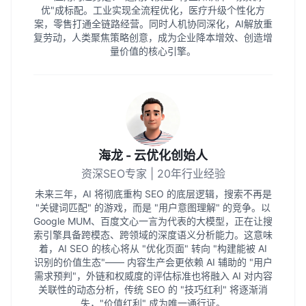
优"成标配。工业实现全流程优化，医疗升级个性化方
案，零售打通全链路经营。同时人机协同深化，AI解放重
复劳动，人类聚焦策略创意，成为企业降本增效、创造增
量价值的核心引擎。
海龙 - 云优化创始人
资深SEO专家 | 20年行业经验
未来三年，AI 将彻底重构 SEO 的底层逻辑，搜索不再是
"关键词匹配" 的游戏，而是 "用户意图理解" 的竞争。以
Google MUM、百度文心一言为代表的大模型，正在让搜
索引擎具备跨模态、跨领域的深度语义分析能力。这意味
着，AI SEO 的核心将从 "优化页面" 转向 "构建能被 AI
识别的价值生态"—— 内容生产会更依赖 AI 辅助的 "用户
需求预判"，外链和权威度的评估标准也将融入 AI 对内容
关联性的动态分析，传统 SEO 的 "技巧红利" 将逐渐消
失，"价值红利" 成为唯一通行证。