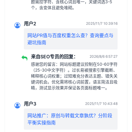
题需控字符、含核心词且唯一，关键词选3-5
个，含变体且避免堆砌。
用户2
2025/11/7 10:39:16
网站PR值与百度权重怎么查？查询要点与
避坑指南
来自SEO专员的回复：
2026/8/6 6:57:27
感谢您的留言：网站标题建议控制在50-60字符
（25-30中文字符）。过长易被搜索引擎截断、
稀释核心词权重；过短难充分表达主题、错失关
键词机会。优化需将核心词前置，语言简洁且吸
睛，测试显示效果并保证各页面标题唯一。
用户3
2025/11/7 10:43:48
网站推广：原创与转载文章孰优？分阶段
平衡实操指南