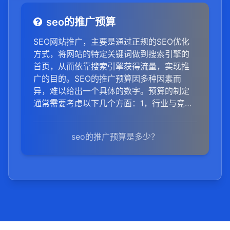
seo的推广预算
SEO网站推广，主要是通过正规的SEO优化
方式，将网站的特定关键词做到搜索引擎的
首页，从而依靠搜索引擎获得流量，实现推
广的目的。SEO的推广预算因多种因素而
异，难以给出一个具体的数字。预算的制定
通常需要考虑以下几个方面：1，行业与竞争
程度：不同行业的竞争程度不同，SEO推广
的预算也会有所差异。例如，金融、医疗保
seo的推广预算是多少？
健和技术等竞争激烈的行业，通常需要更高
的SEO预算。2，目标关键词数量与难度：关
键词的数量和难度直接影响SEO的工作量和
成本。优化大量或高难度的关键词需要更多
的时间和资源投入。3，网站规模与结构：网
站规模越大、结构越复杂，SEO推广所需的
时间和人力成本也越高。4，优化策略与周
期：不同的SEO优化策略和优化周期所需的