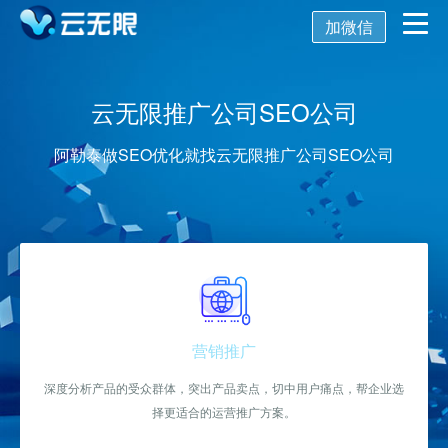
加微信
首页
云无限推广公司SEO公司
营销推广
阿勒泰做SEO优化就找云无限推广公司SEO公司
数字化营销
数字化建设
SEO优化
SEO技术
新媒体营销
网站建设
关键词SEO排名
关于我们
网站优化
公众号开发
百度SEO诊断
SEO优化诊断
营销推广
AISEO系统
托管代运营
小程序开发
深度分析产品的受众群体，突出产品卖点，切中用户痛点，帮企业选
网站优化方案
SEO基础优化
关于我们
择更适合的运营推广方案。
舆情监控
APP开发